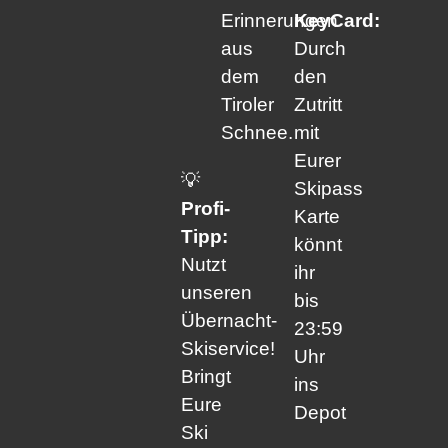
Erinnerungen
KeyCard:
aus
Durch
dem
den
Tiroler
Zutritt
Schnee.
mit
Eurer
💡
Skipass
Profi-
Karte
Tipp:
könnt
Nutzt
ihr
unseren
bis
Übernacht-
23:59
Skiservice!
Uhr
Bringt
ins
Eure
Depot
Ski