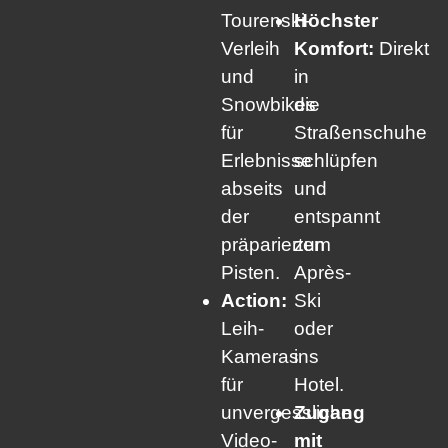
Tourenski-
Höchster
Verleih
Komfort:
Direkt
und
in
Snowbikes
die
für
Straßenschuhe
Erlebnisse
schlüpfen
abseits
und
der
entspannt
präparierten
zum
Pisten.
Après-
Action:
Ski
Leih-
oder
Kameras
ins
für
Hotel.
unvergessliche
Zugang
Video-
mit