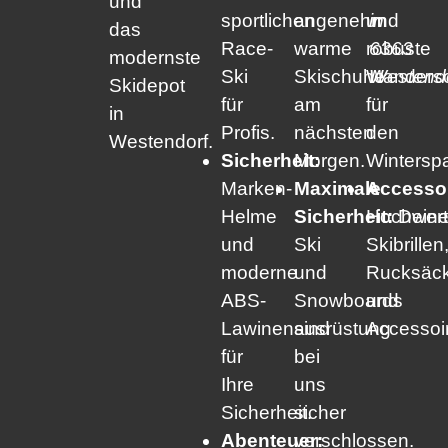
und
sportlichen
angenehm
und
in
das
Race-
warme
robuste
6363
modernste
Ski
Skischuhe
Wanders
Westendo
Skidepot
für
am
für
in
Profis.
nächsten
den
Westendorf.
Sicherheit:
Morgen.
Wintersp
Marken-
Maximale
Accessoi
Helme
Sicherheit:
Hochwert
Dein
und
Ski
Skibrillen
moderne
und
Rucksäc
ABS-
Snowboards
und
Lawinenausrüstung
sind
Accessoi
für
bei
Ihre
uns
Sicherheit.
sicher
Abenteuer:
verschlossen.