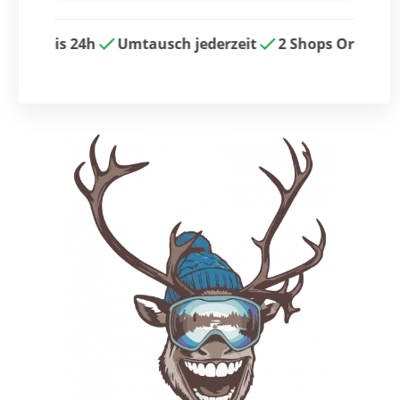
rno bis 24h
Umtausch jederzeit
2 Shops Ortsmitte 