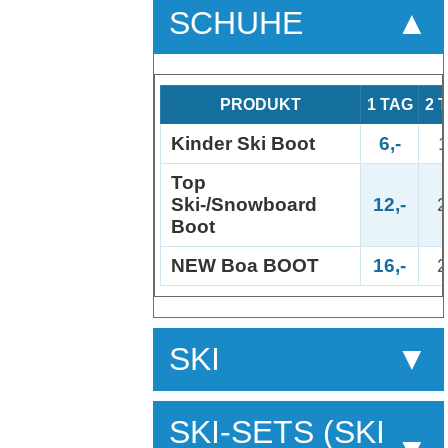
SCHUHE
PRODUKT
1 TAG
2 
Kinder Ski Boot
6,-
1
Top
Ski-/Snowboard
12,-
2
Boot
NEW Boa BOOT
16,-
2
SKI
SKI-SETS (SKI