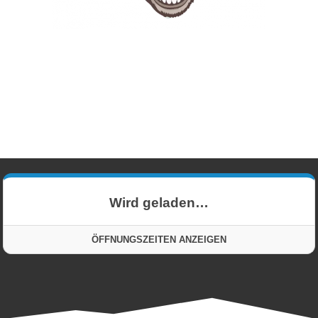
DEIN SKITAG
BEGINNT HIER
SKIVERLEIH DIREKT AN DER
GONDEL
Wird geladen…
ÖFFNUNGSZEITEN ANZEIGEN