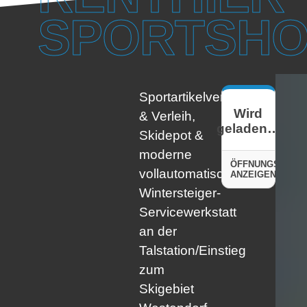
SPORTSH
Sportartikelverkauf
Wird
& Verleih,
geladen…
Skidepot &
moderne
ÖFFNUNGSZEITE
vollautomatische
ANZEIGEN
Wintersteiger-
Servicewerkstatt
an der
Talstation/Einstieg
zum
Skigebiet