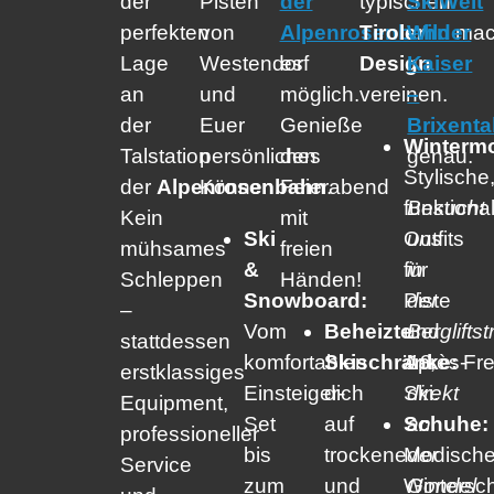
der
Pisten
der
typischen
SkiWelt
perfekten
von
Alpenrosenbahn
Tiroler
Wilder
mac
Lage
Westendorf
es
Design
Kaiser
an
und
möglich.
vereinen.
–
der
Euer
Genieße
Brixenta
Winterm
Talstation
persönliches
den
genau.
Stylische
der
Alpenrosenbahn
Können.
Feierabend
.
funktiona
Besucht
Kein
mit
Ski
Outfits
uns
mühsames
freien
&
für
in
Schleppen
Händen!
Snowboard:
Piste
der
–
Vom
Beheizte
und
Berglifts
stattdessen
komfortablen
Skischränke:
Après-
18,
Fr
erstklassiges
Einsteiger-
dich
Ski.
direkt
Equipment,
Set
auf
Schuhe:
an
professioneller
bis
trockene
Modisch
der
Service
zum
und
Wintersc
Gondel