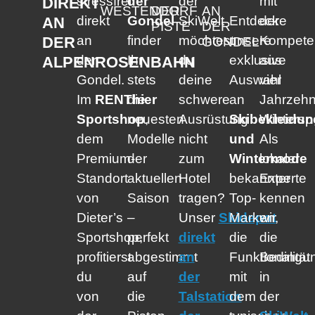
stressfrei
der
der
mit
DIREKT
WESTENDORF
DER
AN
direkt
Gondel
SkiWelt
Entdecke
der
AN
PISTE
DER
an
finder
möchtest
unsere
Kompete
DER
GONDEL
der
Ihr
du
exklusive
aus
ALPENROSENBAHN
Gondel.
stets
deine
Auswahl
vier
Im
RENThier
die
schwere
an
Jahrzehn
Sportshop
neuesten
,
Ausrüstung
Skibekleidun
Winterspo
dem
Modelle
nicht
und
Als
Premium-
der
zum
Wintermode
lokaler
Standort
aktuellen
Hotel
bekannter
Experte
von
Saison
tragen?
Top-
kennen
Dieter’s
–
Unser
Skidepot
Marken,
wir
Sportshop,
perfekt
direkt
die
die
profitierst
abgestimmt
an
Funktionalität
Bedingu
du
auf
der
mit
in
von
die
Talstation
dem
der