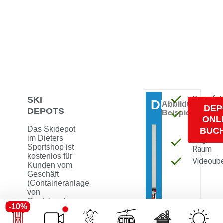
Desinfek
SKI
DEPOTS
Abbildung
DEP
DEPOTS
Heizung
Beispiel
ONL
und
Das Skidepot
Belüftu
BUC
im Dieters
Abgesch
Sportshop ist
Raum
kostenlos für
Videoüb
Kunden vom
Geschäft
(Containeranlage
von
Containex) –
-10%
täglich
geöffnet von