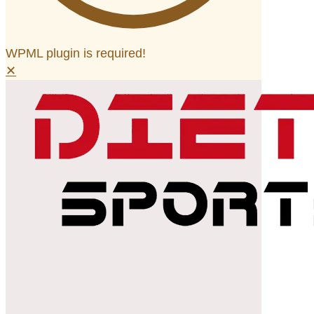
WPML plugin is required!
✕