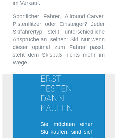
im Verkauf.
Sportlicher Fahrer, Allround-Carver,
Pistenflitzer oder Einsteiger? Jeder
Skifahrertyp stellt unterschiedliche
Ansprüche an „seinen“ Ski. Nur wenn
dieser optimal zum Fahrer passt,
steht dem Skispaß nichts mehr im
Wege.
ERST
TESTEN
DANN
KAUFEN
Sie möchten einen
Ski kaufen, sind sich