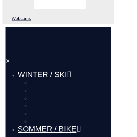
Webcams
✕
WINTER / SKI
SKI VERLEIH
SKI SERVICE
SKI DEPOT
BOOTFITTING
VIP SERVICE
Hütten Guide Westendorf
SOMMER / BIKE