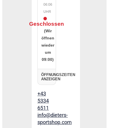
06:06
UHR
Geschlossen
(Wir
öffnen
wieder
um
09:00)
ÖFFNUNGSZEITEN
ANZEIGEN
+43
5334
6511
info@dieters-
sportshop.com