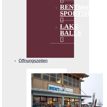
RENThier
SPORTSHOP
LAKE
BALLS
Öffnungszeiten