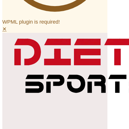
WPML plugin is required!
✕