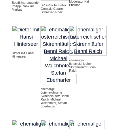
Moderator Kai
Bootfitting-Legende
Pflaume
BVB-Profifußballer:
Philipp Plank mit
Gonzalo Castro,
Markus
Sebastian Rode
Dieter mit Hansi
Hinterseer
ehemaliger
österreichischer
Skirennläufer Benni
Raich
ehemalige
österreichische
Skirennläufer: Benni
Raich, Michael
Walchhofer, Stefan
Eberharter