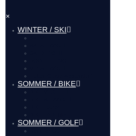
✕
WINTER / SKI
SKI VERLEIH
SKI SERVICE
SKI DEPOT
BOOTFITTING
VIP SERVICE
Hütten Guide Westendorf
SOMMER / BIKE
BIKE VERLEIH
BIKE SERVICE
BIKE Touren
BIKE LADEhier
SOMMER / GOLF
Renthier GOLF