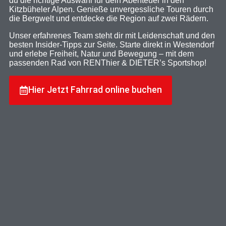
du die richtige Auswahl für dein Abenteuer in den
Kitzbüheler Alpen. Genieße unvergessliche Touren durch
die Bergwelt und entdecke die Region auf zwei Rädern.
Unser erfahrenes Team steht dir mit Leidenschaft und den
besten Insider-Tipps zur Seite. Starte direkt in Westendorf
und erlebe Freiheit, Natur und Bewegung – mit dem
passenden Rad von RENThier & DIETER’s Sportshop!
Hier Jetzt Fahrrad online buchen